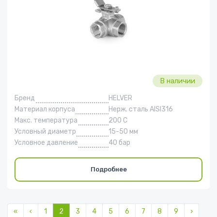
В наличии
Бренд
HELVER
Материал корпуса
Нерж. сталь AISI316
Макс. температура
200 С
Условный диаметр
15-50 мм
Условное давление
40 бар
Подробнее
Нумерация
страниц
Первая
«
Предыдущая
‹
Page
1
Текущая
2
Page
3
Page
4
Page
5
Page
6
Page
7
Page
8
Page
9
Следую
›