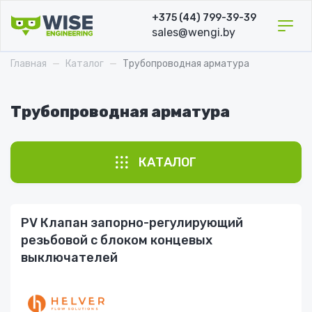
Перейти
+375 (44) 799-39-39
к
sales@wengi.by
основному
содержанию
Главная
Каталог
Трубопроводная арматура
Трубопроводная арматура
КАТАЛОГ
PV Клапан запорно-регулирующий
Запорная
резьбовой c блоком концевых
Регулирующая
выключателей
Электро- и пневмоприводы
Предохранительная