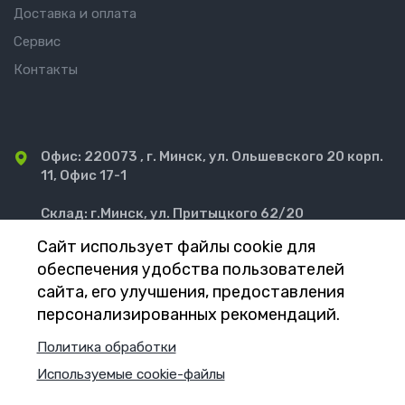
Доставка и оплата
Сервис
Контакты
Офис: 220073 , г. Минск, ул. Ольшевского 20 корп.
11, Офис 17-1
Склад: г.Минск, ул. Притыцкого 62/20
(территория завода МПОВТ, 3-й этаж)
Сайт использует файлы cookie для
sales@wengi.by
обеспечения удобства пользователей
сайта, его улучшения, предоставления
+375 (44) 799-39-39
персонализированных рекомендаций.
Политика обработки
Заказать звонок
Используемые cookie-файлы