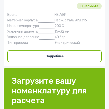
В наличии
Бренд
HELVER
Материал корпуса
Нерж. сталь AISI316
Макс. температура
200 С
Условный диаметр
15-32 мм
Условное давление
40 бар
Тип привода
Электрический
Подробнее
Загрузите вашу
номенклатуру для
расчета