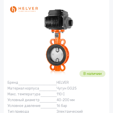
В наличии
Бренд
HELVER
Материал корпуса
Чугун GG25
Макс. температура
110 С
Условный диаметр
40-200 мм
Условное давление
16 бар
Тип привода
Электрический